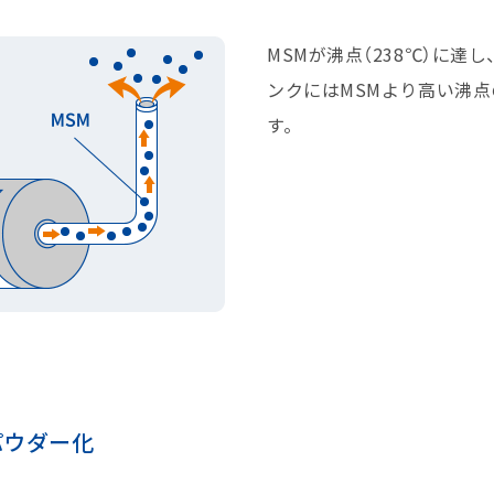
MSMが沸点（238℃）に達
ンクにはMSMより高い沸
す。
パウダー化